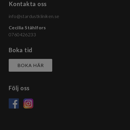
Kontakta oss
info@stardustkliniken.se
Cecilia Ståhlfors
0760426233
Boka tid
BOKA HÄR
Följ oss