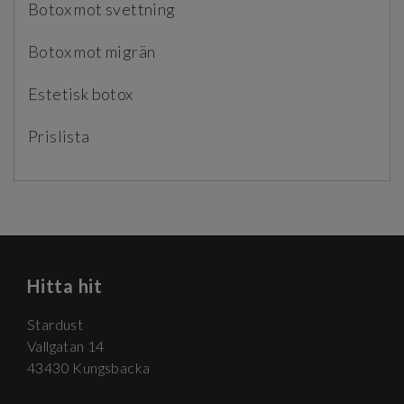
Botox mot svettning
Botox mot migrän
Estetisk botox
Prislista
Hitta hit
Stardust
Vallgatan 14
43430 Kungsbacka