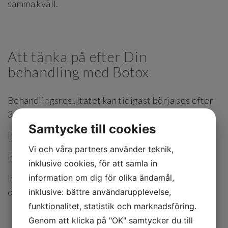
samma kväll.
Att tänka på efter Din
behandling med Botox
Behandlingsresultatet kan tidigast börja ses efter
3-7 dagar och varar generellt upp till 4 månader.
Samtycke till cookies
Inte peeling eller massage av ansiktet samma dag.
Vi och våra partners använder teknik,
Inte träna samma dag.
inklusive cookies, för att samla in
information om dig för olika ändamål,
Inte sminka sig eller ta på det behandlade området
de närmaste 6 timmarna efter behandling.
inklusive: bättre användarupplevelse,
funktionalitet, statistik och marknadsföring.
Genom att klicka på "OK" samtycker du till