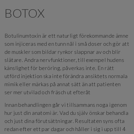
BOTOX
Botulinumtoxin är ett naturligt förekommande ämne
som injiceras med en tunn nål i små doser och gör att
de muskler som bildar rynkor slappnar av och blir
slätare. Andra nervfunktioner, till exempel hudens
känslighet för beröring, påverkas inte. En rätt
utförd injektion ska inte förändra ansiktets normala
mimik eller märkas på annat sätt än att patienten
ser mer utvilad och fräsch ut efteråt
Innan behandlingen går vi tillsammans noga igenom
hur just din anatomi är. Vad du själv önskar behandla
och just dina förutsättningar. Resultaten syns ofta
redan efter ett par dagar och håller i sig i upp till 4