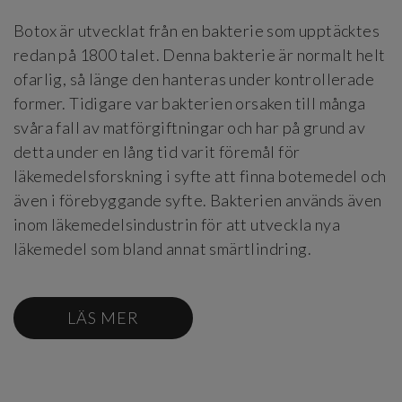
Botox är utvecklat från en bakterie som upptäcktes
redan på 1800 talet. Denna bakterie är normalt helt
ofarlig, så länge den hanteras under kontrollerade
former. Tidigare var bakterien orsaken till många
svåra fall av matförgiftningar och har på grund av
detta under en lång tid varit föremål för
läkemedelsforskning i syfte att finna botemedel och
även i förebyggande syfte. Bakterien används även
inom läkemedelsindustrin för att utveckla nya
läkemedel som bland annat smärtlindring.
LÄS MER